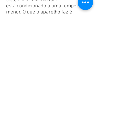
seja, é o ar normal que
está condicionado a uma temperatura
menor. O que o aparelho faz é
condicionar esse ar, por isso ele é
um condicionador de ar. Porém, é
quase unânime que todo mundo
chame ele de ar-condicionado.
2) O aparelho tem duas partes
Essa talvez você já tenha notado: o
aparelho de ar-condicionado
é formado por duas partes, aquela
que vai dentro do ambiente e a outra,
que fica no lado de fora. Mas que elas
se chamam condensadora (lado
externo) e evaporadora (lado interno)
você certamente não sabia, não, é?
3) A temperatura considerada ideal é
de 23°C a 24°C
Há pessoas que sentem mais frio,