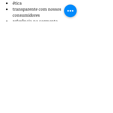
ética
transparente com nossos 
consumidores
referência no segmento
segura
ENCONTRE ABAIXO MAIS DETALHES 
SOBRE A NEWTECH AR CONDICIONADO
Somente na NewTech Ar 
condicionado sua dúvida será 
resolvida. Temos tudo que você 
precisa para empresa de instalação 
de ar condicionado. São diversas 
opções de itens oferecidos, como 
manutenção de ar condicionado e 
higienização de ar condicionado.
Isso se deve ao fato da empresa ser 
comprometida em superar as 
expectativas dos clientes e segura e 
também por ter atendimento de 